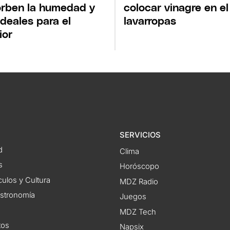
rben la humedad y
colocar vinagre en el
ideales para el
lavarropas
ior
SERVICIOS
d
Clima
s
Horóscopo
ulos y Cultura
MDZ Radio
astronomía
Juegos
MDZ Tech
tos
Napsix