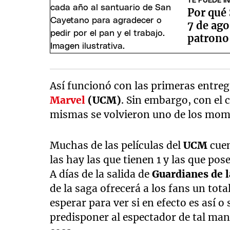
TE PUEDE I
minutes,
Por qué
41
seconds
Volume
7 de ago
90%
patrono 
Así funcionó con las primeras entreg
Marvel
(UCM)
. Sin embargo, con el c
mismas se volvieron uno de los mome
Muchas de las películas del
UCM
cue
las hay las que tienen 1 y las que pos
A días de la salida de
Guardianes de l
de la saga ofrecerá a los fans un tota
esperar para ver si en efecto es así o
predisponer al espectador de tal ma