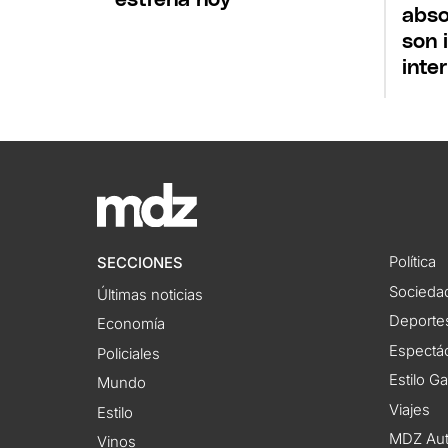
abso
son 
inter
Política
SECCIONES
Socieda
Últimas noticias
Deporte
Economía
Espectác
Policiales
Estilo G
Mundo
Viajes
Estilo
MDZ Au
Vinos