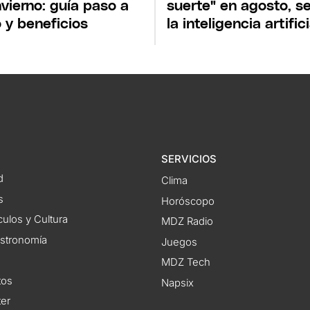
nvierno: guía paso a
suerte" en agosto, s
 y beneficios
la inteligencia artifici
SERVICIOS
d
Clima
s
Horóscopo
ulos y Cultura
MDZ Radio
astronomía
Juegos
MDZ Tech
tos
Napsix
ter