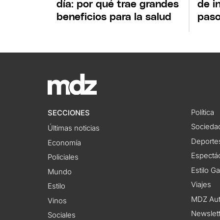
día: por qué trae grandes
de i
beneficios para la salud
paso
Política
SECCIONES
Socieda
Últimas noticias
Deporte
Economía
Espectác
Policiales
Estilo G
Mundo
Viajes
Estilo
MDZ Au
Vinos
Newslet
Sociales