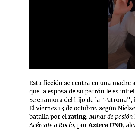
0
seconds
of
Esta ficción se centra en una madre 
13
que la esposa de su patrón le es infie
seconds
Volume
90%
Se enamora del hijo de la “Patrona", 
El viernes 13 de octubre, según Niel
batalla por el
rating
.
Minas de pasión
Acércate a Rocío
, por
Azteca UNO
, al