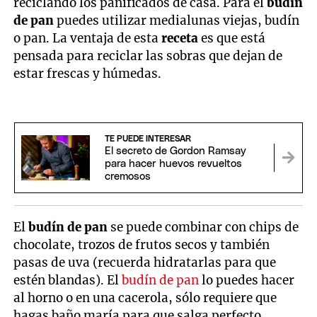
reciclando los panificados de casa. Para el
budín
de pan
puedes utilizar medialunas viejas, budín
o pan. La ventaja de esta
receta
es que está
pensada para reciclar las sobras que dejan de
estar frescas y húmedas.
TE PUEDE INTERESAR
El secreto de Gordon Ramsay
para hacer huevos revueltos
cremosos
El
budín de pan
se puede combinar con chips de
chocolate, trozos de frutos secos y también
pasas de uva (recuerda hidratarlas para que
estén blandas). El
budín de pan
lo puedes hacer
al horno o en una cacerola, sólo requiere que
hagas baño maría para que salga perfecto.