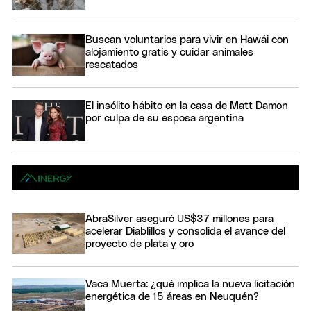
Buscan voluntarios para vivir en Hawái con
alojamiento gratis y cuidar animales
rescatados
El insólito hábito en la casa de Matt Damon
por culpa de su esposa argentina
AbraSilver aseguró US$37 millones para
acelerar Diablillos y consolida el avance del
proyecto de plata y oro
Vaca Muerta: ¿qué implica la nueva licitación
energética de 15 áreas en Neuquén?