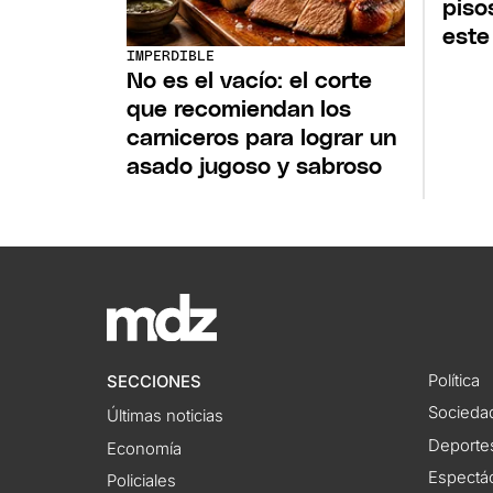
piso
este
IMPERDIBLE
No es el vacío: el corte
que recomiendan los
carniceros para lograr un
asado jugoso y sabroso
Política
SECCIONES
Socieda
Últimas noticias
Deporte
Economía
Espectác
Policiales