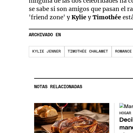
ninguna de las dos celebridades ha 
se sabe si son amigos que pasan el rat
'friend zone' y
Kylie
y
Timothée
est
ARCHIVADO EN
KYLIE JENNER
TIMOTHÉE CHALAMET
ROMANCE
NOTAS RELACIONADAS
HOGAR
Deci
manc