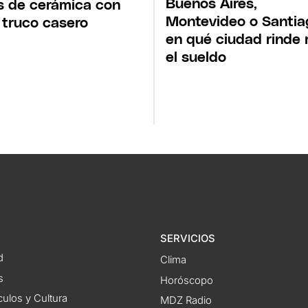
Buenos Aires,
s de cerámica con
Montevideo o Santia
 truco casero
en qué ciudad rinde
el sueldo
SERVICIOS
d
Clima
s
Horóscopo
ulos y Cultura
MDZ Radio