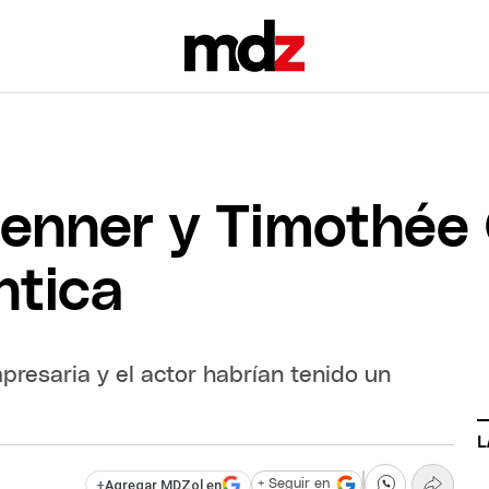
e Jenner y Timothé
ntica
resaria y el actor habrían tenido un
L
+
Agregar MDZol en
+ Seguir en