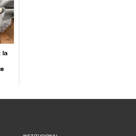
 la
te