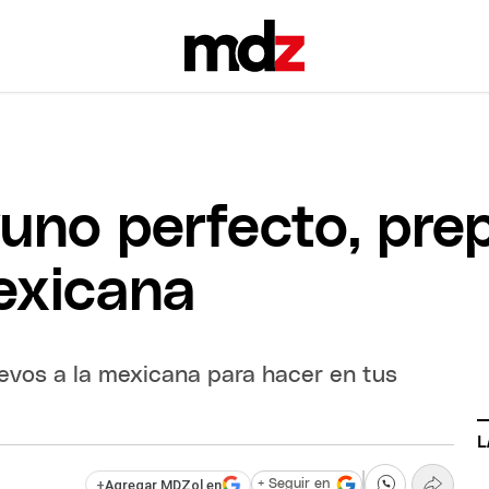
uno perfecto, pre
exicana
uevos a la mexicana para hacer en tus
L
+
Agregar MDZol en
+ Seguir en