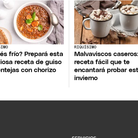
SIMO
RIQUÍSIMO
és frío? Prepará esta
Malvaviscos caseros:
ciosa receta de guiso
receta fácil que te
entejas con chorizo
encantará probar es
invierno