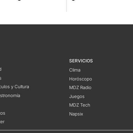
SERVICIOS
d
Clima
s
Horóscopo
ulos y Cultura
MDZ Radio
astronomía
Juegos
MDZ Tech
tos
Napsix
ter