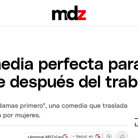
media perfecta par
 después del trab
s damas primero", una comedia que traslada
 por mujeres.
L
+
Agregar MDZol en
+ Seguir en