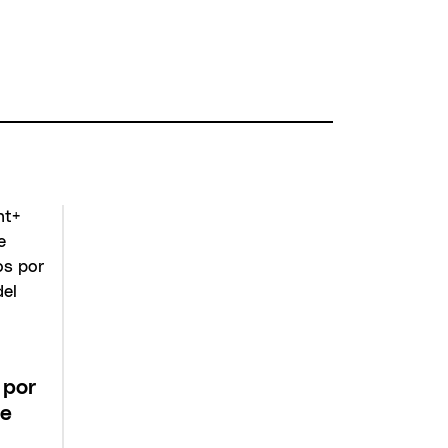
 por
te