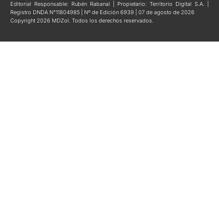
Editorial Responsable: Rubén Rabanal | Propietario: Territorio Digital S.A. |
Registro DNDA N°11804985 | Nº de Edición 6939 | 07 de agosto de 2026
Copyright 2026 MDZol. Todos los derechos reservados.