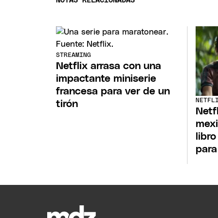
NOTAS RELACIONADAS
STREAMING
Netflix arrasa con una
impactante miniserie
francesa para ver de un
NETFL
tirón
Netfl
mexi
libr
para