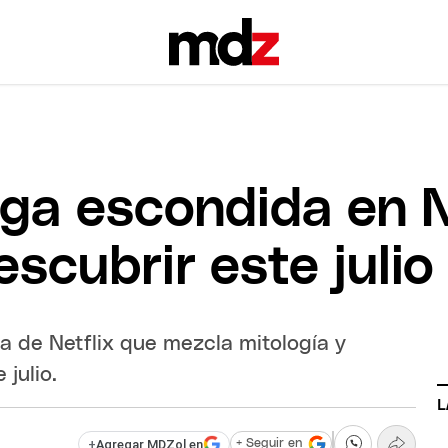
ega escondida en N
escubrir este julio
ga de Netflix que mezcla mitología y
 julio.
L
+
Agregar MDZol en
+ Seguir en