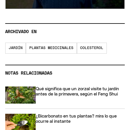
0
seconds
of
11
minutes,
ARCHIVADO EN
6
seconds
JARDÍN
PLANTAS MEDICINALES
COLESTEROL
NOTAS RELACIONADAS
Qué significa que un zorzal visite tu jardín
antes de la primavera, según el Feng Shui
¿Bicarbonato en tus plantas? mira lo que
ocurre al instante