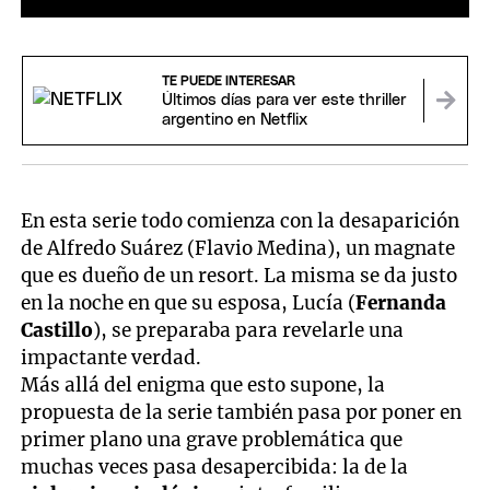
0
seconds
of
1
TE PUEDE INTERESAR
minute,
Últimos días para ver este thriller
58
argentino en Netflix
seconds
En esta serie todo comienza con la desaparición
de Alfredo Suárez (Flavio Medina), un magnate
que es dueño de un resort. La misma se da justo
en la noche en que su esposa, Lucía (
Fernanda
Castillo
), se preparaba para revelarle una
impactante verdad.
Más allá del enigma que esto supone, la
propuesta de la serie también pasa por poner en
primer plano una grave problemática que
muchas veces pasa desapercibida: la de la