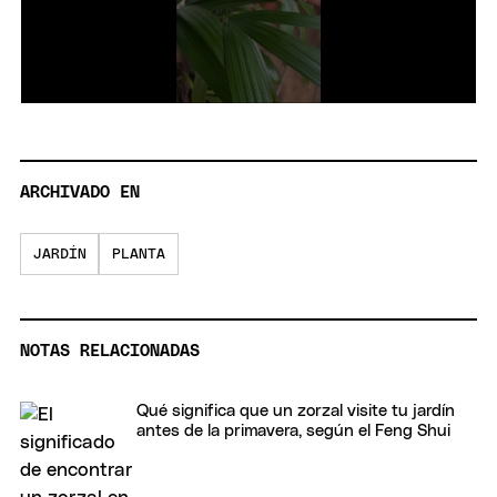
0
seconds
of
20
seconds
ARCHIVADO EN
JARDÍN
PLANTA
NOTAS RELACIONADAS
Qué significa que un zorzal visite tu jardín
antes de la primavera, según el Feng Shui