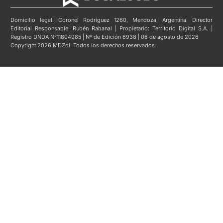
Domicilio legal: Coronel Rodríguez 1260, Mendoza, Argentina. Director
Editorial Responsable: Rubén Rabanal | Propietario: Territorio Digital S.A. |
Registro DNDA N°11804985 | Nº de Edición 6938 | 06 de agosto de 2026
Copyright 2026 MDZol. Todos los derechos reservados.