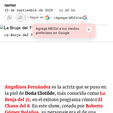
NAPSIX
15 de septiembre de 2025 · 11:20 hs
+
Agregar MDZol en
+ Seguir en
Agregá MDZol a tus medios
×
preferidos en Google
La Bruja del 71
Angelines Fernández
es la actriz que se puso en
la piel de
Doña Clotilde
, más conocida como
La
Bruja del 71
, en el exitoso programa cómico
El
Chavo del 8
. En este show, creado por
Roberto
Gómez Bolaños
, su personaje era el de una