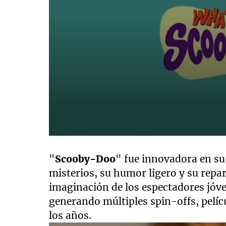
0
seconds
of
"
Scooby-Doo
" fue innovadora en su
1
misterios, su humor ligero y su repar
minute,
4
imaginación de los espectadores jóve
seconds
Volume
90%
generando múltiples spin-offs, pelíc
los años.