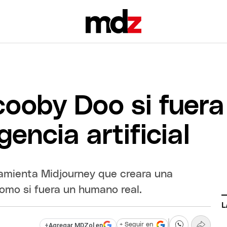
Scooby Doo si fuer
gencia artificial
rramienta Midjourney que creara una
omo si fuera un humano real.
L
+
Agregar MDZol en
+ Seguir en