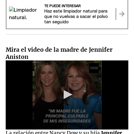
TE PUEDE INTERESAR
Haz este limpiador natural para
que no vuelvas a sacar el polvo
tan seguido
Mira el video de la madre de Jennifer
Aniston
0
La relación entre Nancy Dow y su hija
Jennifer