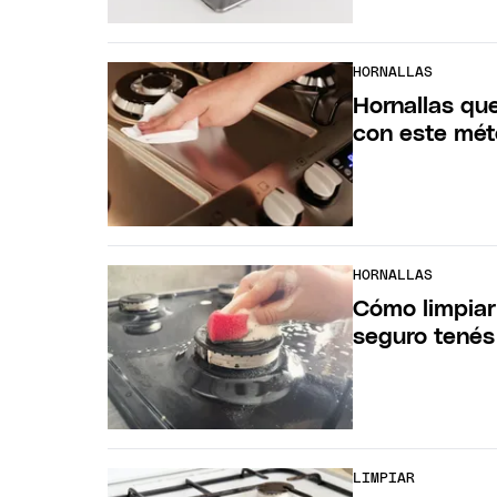
HORNALLAS
Hornallas qu
con este mé
HORNALLAS
Cómo limpiar
seguro tenés
LIMPIAR