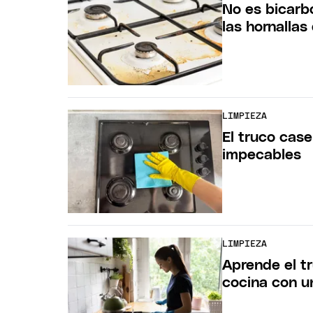
No es bicarbo
las hornallas
LIMPIEZA
El truco case
impecables
LIMPIEZA
Aprende el tr
cocina con u