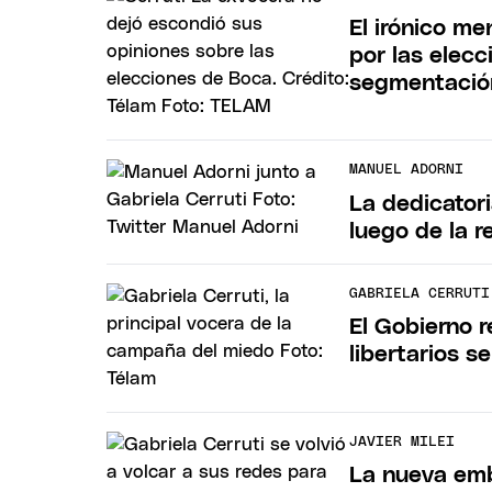
El irónico me
por las elecc
segmentació
MANUEL ADORNI
La dedicator
luego de la r
GABRIELA CERRUTI
El Gobierno 
libertarios s
JAVIER MILEI
La nueva emb