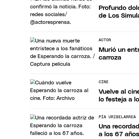
Profundo dolo
de Los Simul
ACTOR
Murió un ent
carroza
CINE
Vuelve al ci
lo festeja a 
PÍA URIBELARREA
Una recordada
a los 67 año