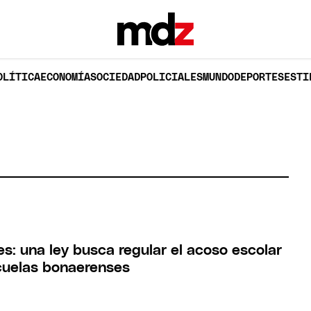
OLÍTICA
ECONOMÍA
SOCIEDAD
POLICIALES
MUNDO
DEPORTES
ESTI
s: una ley busca regular el acoso escolar
scuelas bonaerenses