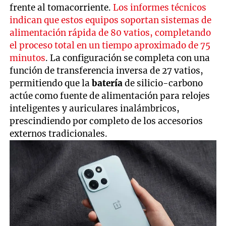
frente al tomacorriente.
Los informes técnicos
indican que estos equipos soportan sistemas de
alimentación rápida de 80 vatios, completando
el proceso total en un tiempo aproximado de 75
minutos
. La configuración se completa con una
función de transferencia inversa de 27 vatios,
permitiendo que la
batería
de silicio-carbono
actúe como fuente de alimentación para relojes
inteligentes y auriculares inalámbricos,
prescindiendo por completo de los accesorios
externos tradicionales.