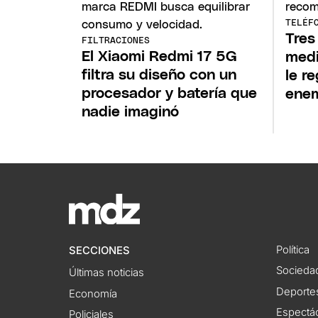
TELÉF
Tres
FILTRACIONES
El Xiaomi Redmi 17 5G
medi
filtra su diseño con un
le r
procesador y batería que
ene
nadie imaginó
Política
SECCIONES
Socieda
Últimas noticias
Deporte
Economía
Espectác
Policiales