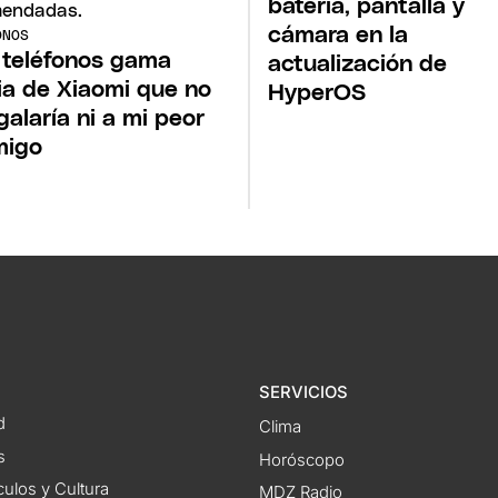
batería, pantalla y
cámara en la
ONOS
 teléfonos gama
actualización de
a de Xiaomi que no
HyperOS
egalaría ni a mi peor
migo
SERVICIOS
d
Clima
s
Horóscopo
ulos y Cultura
MDZ Radio