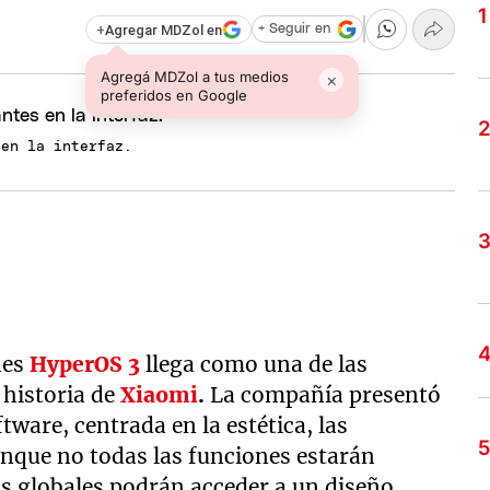
+
Agregar MDZol en
+ Seguir en
Agregá MDZol a tus medios
×
preferidos en Google
 en la interfaz.
nes
HyperOS 3
llega como una de las
 historia de
Xiaomi
.
La compañía presentó
tware, centrada en la estética, las
unque no todas las funciones estarán
ios globales podrán acceder a un diseño