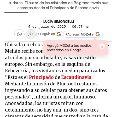
turistas. El autor de los misterios de Belgrano revela sus
secretos desde el Principado de Escandinavia.
LUCÍA SIMONCELLI
4 de julio de 2025 · 06:57 hs
+
Agregar MDZol en
+ Seguir en
Ubicada en el corazón de
Belgrano
R, la Avenida
Agregá MDZol a tus medios
×
preferidos en Google
Melián recibe constantemente a turistas
atraídos por su arbolado y casas de estilo
europeo. Sin embargo, en la esquina de
Echeverría, los visitantes quedan paralizados.
"Esto es el
Principado
de
Escandinavia
.
Mediante la función de Bluetooth estamos
ingresando a su celular para obtener sus datos
personales", informa un cartel luminoso.
Anonadados, los turistas miran con
detenimiento: no hay una, ni dos, sino tres
cámaras de seguridad que custodian la casa de