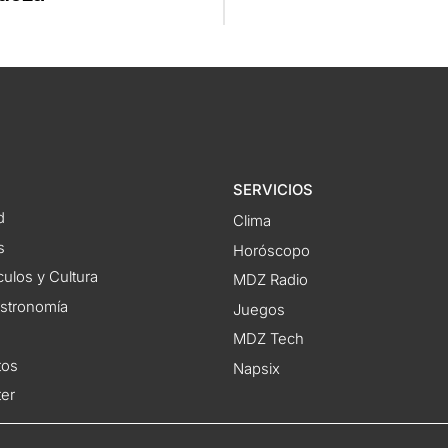
SERVICIOS
d
Clima
s
Horóscopo
ulos y Cultura
MDZ Radio
astronomía
Juegos
MDZ Tech
tos
Napsix
ter