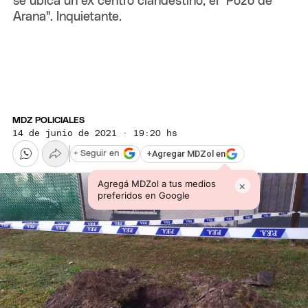
se ubica un ex centro clandestino, el "Pozo de
Arana". Inquietante.
MDZ POLICIALES
14 de junio de 2021 · 19:20 hs
+
Agregar MDZol en
+ Seguir en
Agregá MDZol a tus medios
×
preferidos en Google