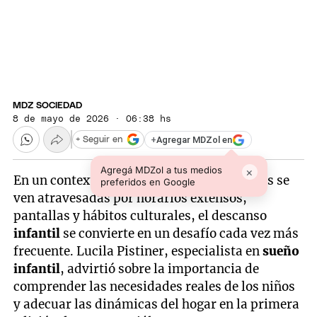
MDZ SOCIEDAD
8 de mayo de 2026 · 06:38 hs
+
Agregar MDZol en
+ Seguir en
Agregá MDZol a tus medios
×
En un contexto donde las rutinas familiares se
preferidos en Google
ven atravesadas por horarios extensos,
pantallas y hábitos culturales, el descanso
infantil
se convierte en un desafío cada vez más
frecuente. Lucila Pistiner, especialista en
sueño
infantil
, advirtió sobre la importancia de
comprender las necesidades reales de los niños
y adecuar las dinámicas del hogar en la primera