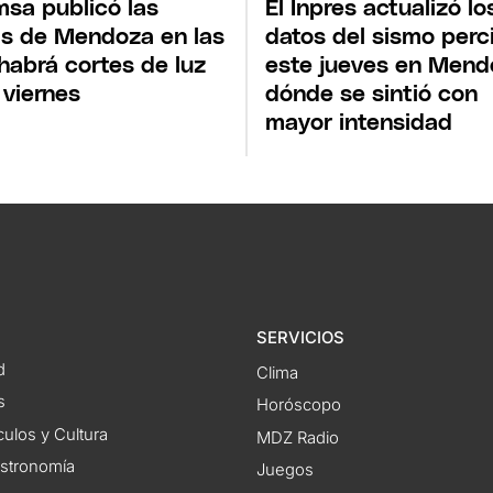
sa publicó las
El Inpres actualizó lo
s de Mendoza en las
datos del sismo perc
habrá cortes de luz
este jueves en Mend
 viernes
dónde se sintió con
mayor intensidad
SERVICIOS
d
Clima
s
Horóscopo
ulos y Cultura
MDZ Radio
astronomía
Juegos