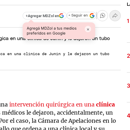
L
+
Agregar MDZol en
+ Seguir en
Agregá MDZol a tus medios
×
preferidos en Google
ica en una clínica de Junín y le dejaron un tubo
 una
intervención quirúrgica en una
clínica
s médicos le dejaron, accidentalmente, un
Por el caso, la Cámara de Apelaciones en lo
allo que ordena a una clínica local y su