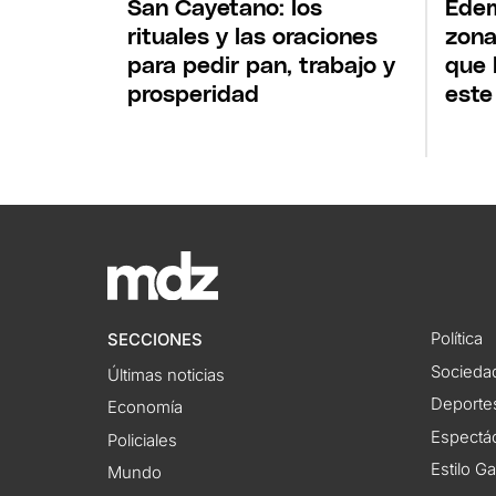
San Cayetano: los
Edem
rituales y las oraciones
zona
para pedir pan, trabajo y
que 
prosperidad
este
Política
SECCIONES
Socieda
Últimas noticias
Deporte
Economía
Espectác
Policiales
Estilo G
Mundo