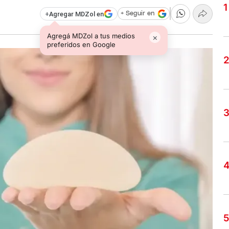
+
Agregar MDZol en
+ Seguir en
Agregá MDZol a tus medios
×
preferidos en Google