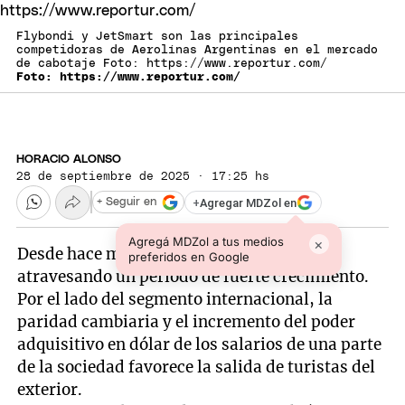
Flybondi y JetSmart son las principales
competidoras de Aerolínas Argentinas en el mercado
de cabotaje Foto: https://www.reportur.com/
Foto: https://www.reportur.com/
HORACIO ALONSO
28 de septiembre de 2025 · 17:25 hs
+
Agregar MDZol en
+ Seguir en
Agregá MDZol a tus medios
×
Desde hace meses, el mercado aéreo está
preferidos en Google
atravesando un período de fuerte crecimiento.
Por el lado del segmento internacional, la
paridad cambiaria y el incremento del poder
adquisitivo en dólar de los salarios de una parte
de la sociedad favorece la salida de turistas del
exterior.