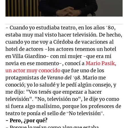
- Cuando yo estudiaba teatro, en los años ’80,
estaba muy mal visto hacer televisión. De hecho,
cuando yo me voy a Córdoba de vacaciones al
hotel de actores -los actores tenemos un hotel
en Villa Giardino- con mi mujer -que era mi
novia en ese momento-, conocí a
Mario Pasik,
un actor muy conocido
que fue uno de los
protagonistas de
Verano del ’98
. Mario me
conoció; yo lo saludé y le pedí algún consejo, y
me dijo: "Vos tenés que empezar a hacer
televisión". "No, televisión no", le dije yo como
si fuera algo malísimo, porque los profesores de
teatro te ponía el sello de “No televisión”.
- Pero, ¿por qué?
- Porque lo veían como algo que estaba