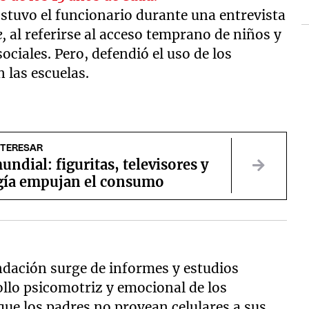
ostuvo el funcionario durante una entrevista
e,
al referirse al acceso temprano de niños y
ociales. Pero, defendió el uso de los
 las escuelas.
NTERESAR
undial: figuritas, televisores y
gía empujan el consumo
ndación surge de informes y estudios
ollo psicomotriz y emocional de los
e los padres no provean celulares a sus