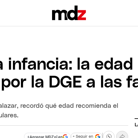
a infancia: la eda
or la DGE a las fa
Zalazar, recordó qué edad recomienda el
ulares.
L
+
Agregar MDZol en
+ Seguir en