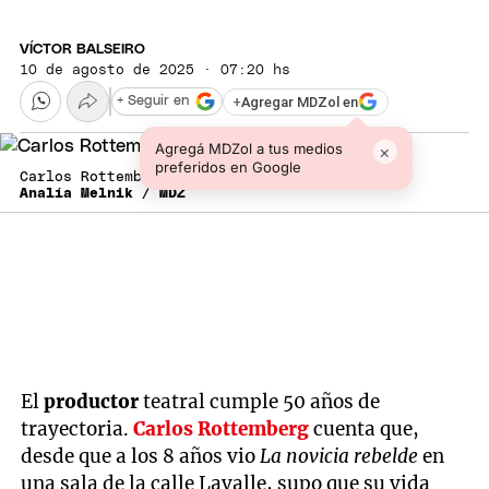
VÍCTOR BALSEIRO
10 de agosto de 2025 · 07:20 hs
+
Agregar MDZol en
+ Seguir en
Agregá MDZol a tus medios
×
preferidos en Google
Carlos Rottemberg, productor teatral.
Analía Melnik / MDZ
El
productor
teatral cumple 50 años de
trayectoria.
Carlos Rottemberg
cuenta que,
desde que a los 8 años vio
La novicia rebelde
en
una sala de la calle Lavalle, supo que su vida