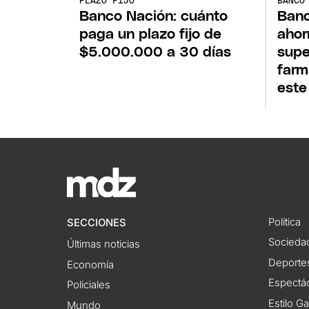
PLAZO FIJO
BANCO
Banco Nación: cuánto
Banc
paga un plazo fijo de
ahor
$5.000.000 a 30 días
supe
farm
este
Política
SECCIONES
Socieda
Últimas noticias
Deporte
Economía
Espectác
Policiales
Estilo G
Mundo