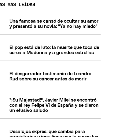
AS MÁS LEÍDAS
Una famosa se cansó de ocultar su amor
y presentó a su novia: "Ya no hay miedo"
El pop está de luto: la muerte que toca de
cerca a Madonna y a grandes estrellas
El desgarrador testimonio de Leandro
Rud sobre su cáncer antes de morir
"¡Su Majestad!", Javier Milei se encontró
con el rey Felipe VI de España y se dieron
un efusivo saludo
Desalojos exprés: qué cambia para
propietarios e inquilinos con la nueva ley