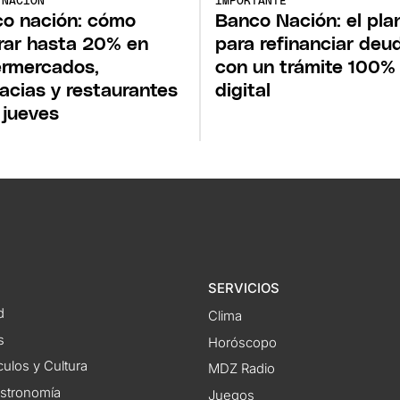
 NACIÓN
IMPORTANTE
o nación: cómo
Banco Nación: el pla
rar hasta 20% en
para refinanciar deu
rmercados,
con un trámite 100%
acias y restaurantes
digital
 jueves
SERVICIOS
d
Clima
s
Horóscopo
ulos y Cultura
MDZ Radio
astronomía
Juegos