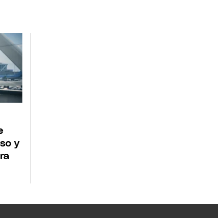
e
eso y
ra