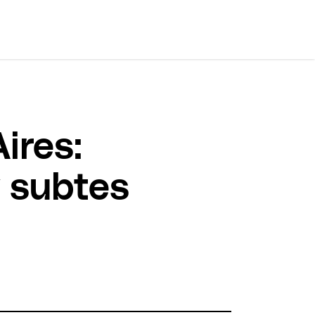
ires:
y subtes