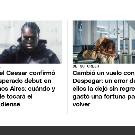
A
DE NO CREER
el Caesar confirmó
Cambió un vuelo con
sperado debut en
Despegar: un error d
os Aires: cuándo y
ellos la dejó sin regr
e tocará el
gastó una fortuna pa
diense
volver