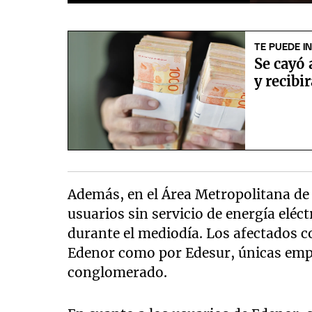
0
seconds
of
1
TE PUEDE I
minute,
Se cayó 
2
seconds
Volume
y recibi
90%
Además, en el Área Metropolitana de
usuarios sin servicio de energía eléct
durante el mediodía. Los afectados 
Edenor como por Edesur, únicas empr
conglomerado.