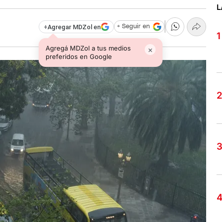
L
+
Agregar MDZol en
+ Seguir en
Agregá MDZol a tus medios
×
preferidos en Google