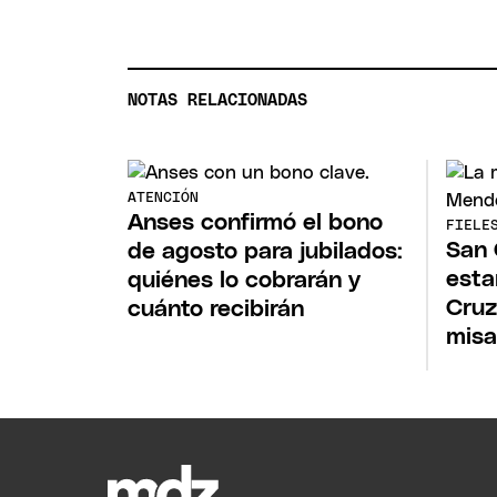
NOTAS RELACIONADAS
ATENCIÓN
Anses confirmó el bono
FIELE
San 
de agosto para jubilados:
esta
quiénes lo cobrarán y
Cruz
cuánto recibirán
mis