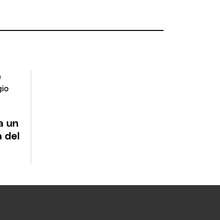
a un
a del