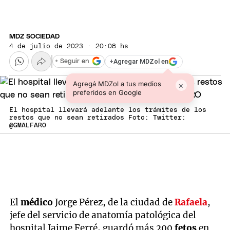
MDZ SOCIEDAD
4 de julio de 2023 · 20:08 hs
+
Agregar MDZol en
+ Seguir en
Agregá MDZol a tus medios
×
preferidos en Google
El hospital llevará adelante los trámites de los
restos que no sean retirados Foto: Twitter:
@GMALFARO
El
médico
Jorge Pérez, de la ciudad de
Rafaela
,
jefe del servicio de anatomía patológica del
hospital Jaime Ferré, guardó más 200
fetos
en