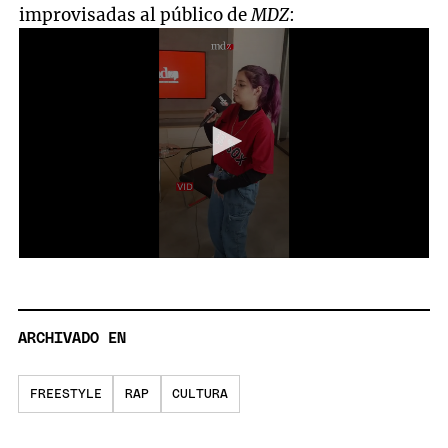
improvisadas al público de
MDZ
:
0
seconds
of
1
minute,
ARCHIVADO EN
19
seconds
FREESTYLE
RAP
CULTURA