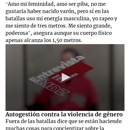
“Amo mi feminidad, amo ser piba, no me
gustaría haber nacido varón, pero sí en las
batallas uso mi energía masculina, yo rapeo y
me siento de tres metros. Me siento grande,
poderosa”, asegura aunque su cuerpo físico
apenas alcanza los 1,50 metros.
0
Autogestión contra la violencia de género
seconds
Fuera de las batallas dice que se están haciendo
of
23
muchas cosas para concientizar sobre la