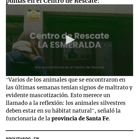
pumas en el Centro de Rescate:
0
“Varios de los animales que se encontraron en
seconds
las últimas semanas tenían signos de maltrato y
of
40
evidente mascotización. Esto merece un
seconds
llamado a la reflexión: los animales silvestres
deben estar en su hábitat natural”, señaló la
funcionaria de la
provincia de Santa Fe
.