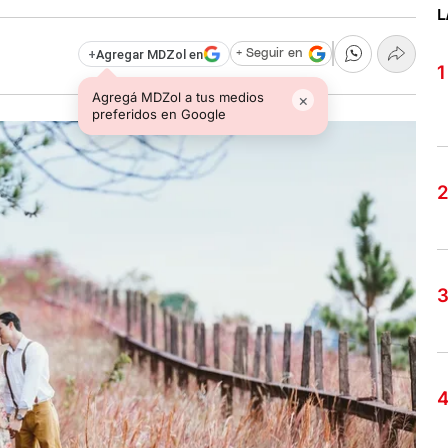
L
+
Agregar MDZol en
+ Seguir en
Agregá MDZol a tus medios
×
preferidos en Google