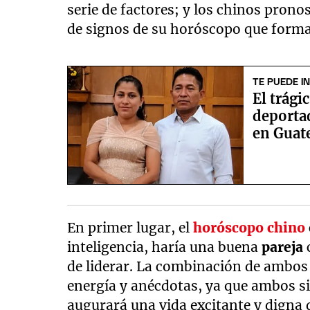
serie de factores; y los chinos pron
de signos de su horóscopo que form
TE PUEDE I
El trági
deporta
en Guat
En primer lugar, el
horóscopo chino
inteligencia, haría una buena
pareja
de liderar. La combinación de ambos
energía y anécdotas, ya que ambos si
augurará una vida excitante y digna d