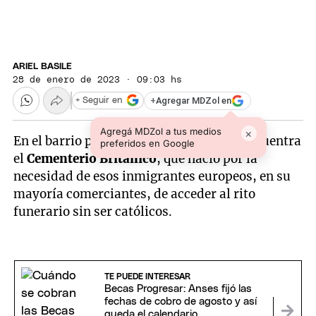
ARIEL BASILE
28 de enero de 2023 · 09:03 hs
+
Agregar MDZol en
+ Seguir en
Agregá MDZol a tus medios
×
En el barrio porteño de la Chacarita se encuentra
preferidos en Google
el
Cementerio Británico
, que nació por la
necesidad de esos inmigrantes europeos, en su
mayoría comerciantes, de acceder al rito
funerario sin ser católicos.
TE PUEDE INTERESAR
Becas Progresar: Anses fijó las
fechas de cobro de agosto y así
queda el calendario