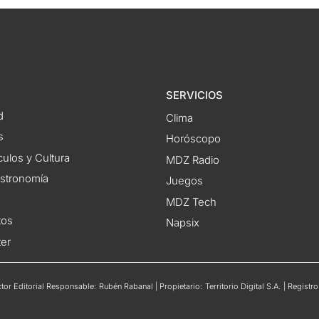
SERVICIOS
d
Clima
s
Horóscopo
ulos y Cultura
MDZ Radio
astronomía
Juegos
MDZ Tech
tos
Napsix
ter
or Editorial Responsable: Rubén Rabanal | Propietario: Territorio Digital S.A. | Regis