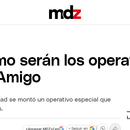
o serán los opera
 Amigo
dad se montó un operativo especial que
s.
L
+
Agregar MDZol en
+ Seguir en