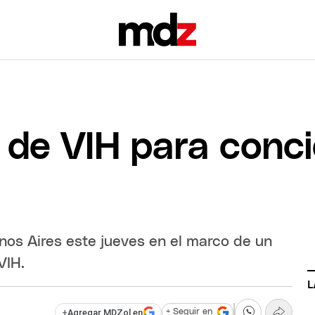
 de VIH para conci
enos Aires este jueves en el marco de un
VIH.
L
+
Agregar MDZol en
+ Seguir en