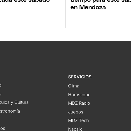
en Mendoza
SERVICIOS
d
Clima
s
Horóscopo
ulos y Cultura
MDZ Radio
astronomía
Juegos
MDZ Tech
tos
Napsix