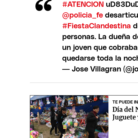
#ATENCION
uD83DuDE
@policia_fe
desarticu
#FiestaClandestina
d
personas. La dueña de
un joven que cobraba
quedarse toda la noch
— Jose Villagran (@jo
TE PUEDE I
Día del 
Juguete 