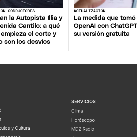
IÓN CONDUCTORES
ACTUALIZACIÓN
an la Autopista Illia y
La medida que tomó
venida Cantilo: a qué
OpenAI con ChatGPT
 empieza el corte y
su versión gratuita
 son los desvíos
SERVICIOS
d
Clima
s
Horóscopo
ulos y Cultura
MDZ Radio