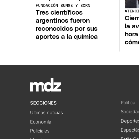
FUNDACIÓN BUNGE Y BORN
ATENC
Tres científicos
Cierr
argentinos fueron
la a
reconocidos por sus
hora
aportes a la química
cómo
Política
SECCIONES
Socieda
Últimas noticias
Deporte
Economía
Espectác
Policiales