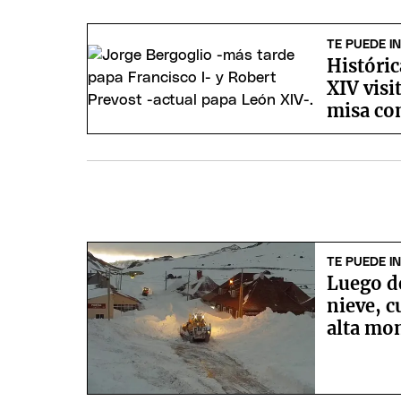
TE PUEDE I
Históric
XIV visi
misa co
TE PUEDE I
Luego d
nieve, 
alta mo