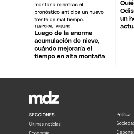
Quié
Odis
un h
actu
TEMPORAL ANDINO
Luego de la enorme
acumulación de nieve,
cuándo mejoraría el
tiempo en alta montaña
Política
SECCIONES
Socieda
Últimas noticias
Deporte
Economía