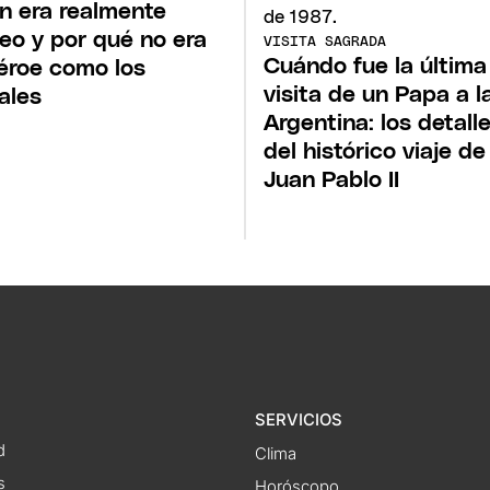
n era realmente
eo y por qué no era
VISITA SAGRADA
Cuándo fue la última
éroe como los
visita de un Papa a l
ales
Argentina: los detall
del histórico viaje de
Juan Pablo II
SERVICIOS
d
Clima
s
Horóscopo