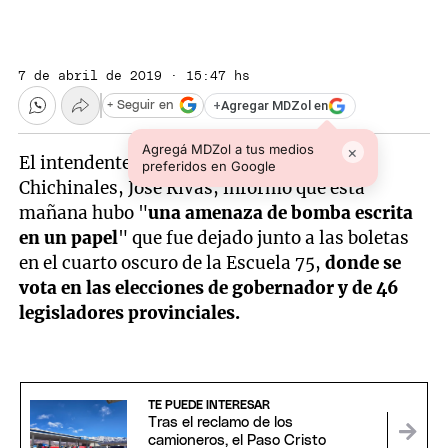
7 de abril de 2019 · 15:47 hs
+
Agregar MDZol en
+ Seguir en
Agregá MDZol a tus medios
×
El intendente de la localidad rionegrina de
preferidos en Google
Chichinales, José Rivas, informó que esta
mañana hubo "
una amenaza de bomba escrita
en un papel
" que fue dejado junto a las boletas
en el cuarto oscuro de la Escuela 75,
donde se
vota en las elecciones de gobernador y de 46
legisladores provinciales.
TE PUEDE INTERESAR
Tras el reclamo de los
camioneros, el Paso Cristo