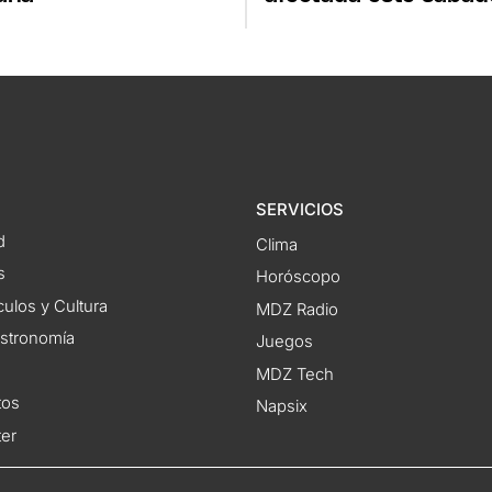
SERVICIOS
d
Clima
s
Horóscopo
ulos y Cultura
MDZ Radio
astronomía
Juegos
MDZ Tech
tos
Napsix
ter