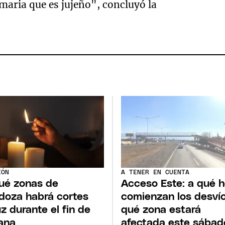
maria que es jujeño", concluyó la
IÓN
A TENER EN CUENTA
ué zonas de
Acceso Este: a qué h
oza habrá cortes
comienzan los desvío
uz durante el fin de
qué zona estará
ana
afectada este sábad