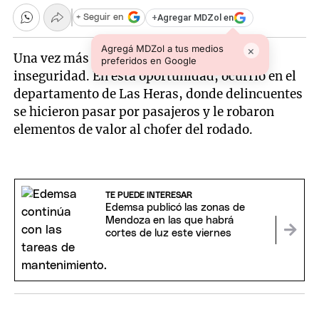
+
Agregar MDZol en
+ Seguir en
Agregá MDZol a tus medios
×
Una vez más un taxista fue blanco de la
preferidos en Google
inseguridad. En esta oportunidad, ocurrió en el
departamento de Las Heras, donde delincuentes
se hicieron pasar por pasajeros y le robaron
elementos de valor al chofer del rodado.
TE PUEDE INTERESAR
Edemsa publicó las zonas de
Mendoza en las que habrá
cortes de luz este viernes