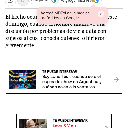
+
Agregar MDZol en
+ Seguir en
Agregá MDZol a tus medios
×
El hecho ocurrió a la 1 de la madrugada de este
preferidos en Google
domingo, cuando el hombre mantuvo una
discusión por problemas de vieja data con
sujetos al cual conocía quienes lo hirieron
gravemente.
TE PUEDE INTERESAR
Soy Luna Tour: cuándo será el
esperado show en Argentina y
cuándo salen a la venta las
entradas
TE PUEDE INTERESAR
León XIV en