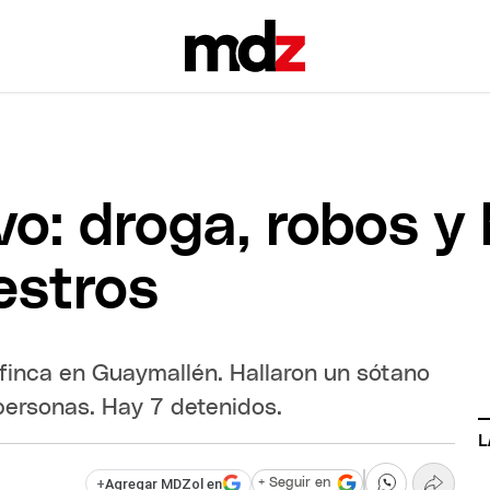
vo: droga, robos y
estros
finca en Guaymallén. Hallaron un sótano
personas. Hay 7 detenidos.
L
+
Agregar MDZol en
+ Seguir en