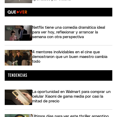
Netflix tiene una comedia dramática ideal
para ver hoy, reflexionar y arrancar la
semana con otra perspectiva
4 mentores inolvidables en el cine que
demostraron que un buen maestro cambia
todo
La oportunidad en Walmart para comprar un
celular Xiaomi de gama media por casi la
mitad de precio
Últimos días para ver este thriller argentino